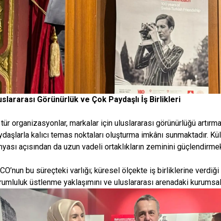
uslararası Görünürlük ve Çok Paydaşlı İş Birlikleri​
tür organizasyonlar, markalar için uluslararası görünürlüğü artırma
ydaşlarla kalıcı temas noktaları oluşturma imkânı sunmaktadır. Kül
nyası açısından da uzun vadeli ortaklıkların zeminini güçlendirmekt
O’nun bu süreçteki varlığı; küresel ölçekte iş birliklerine verdiği 
rumluluk üstlenme yaklaşımını ve uluslararası arenadaki kurumsa