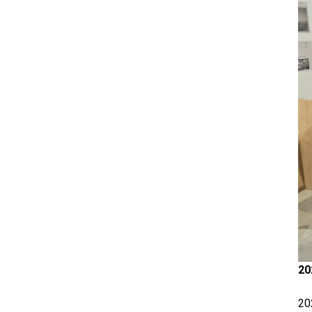
20
202