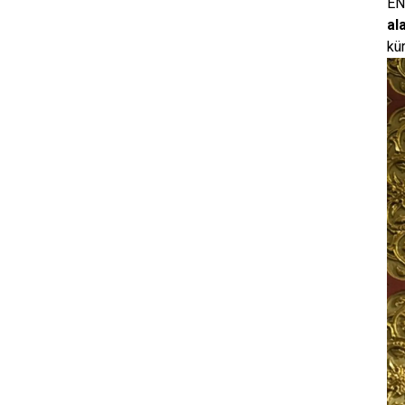
ENC
al
kü