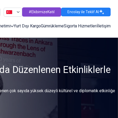
#EkibimizeKatıl
Encolay ile Teklif Al
netimi
Yurt Dışı Kargo
Gümrükleme
Sigorta Hizmetleri
İletişim
da Düzenlenen Etkinliklerle
enen çok sayıda yüksek düzeyli kültürel ve diplomatik etkinliğe