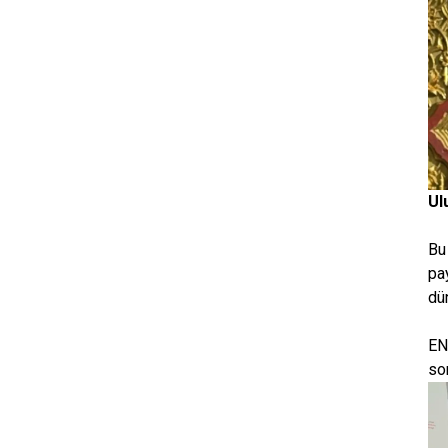
Ul
Bu 
pa
dü
ENC
so