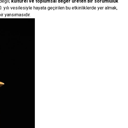
değil;
kültürel ve toplumsal değer üreten bir sorumluluk
 yılı vesilesiyle hayata geçirilen bu etkinliklerde yer almak,
r yansımasıdır.​