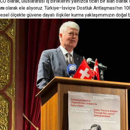
O olarak, uluslararası iş birliklerini yalnızca ticari bir alan olarak 
anı
olarak ele alıyoruz. Türkiye–İsviçre Dostluk Antlaşması’nın 100.
resel ölçekte güvene dayalı ilişkiler kurma yaklaşımımızın doğal bi