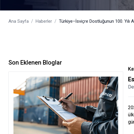
/
/
Ana Sayfa
Haberler
Türkiye–İsviçre Dostluğunun 100. Yılı A
Son Eklenen Bloglar
Ka
E
De
202
ülk
gü