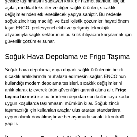
şekilde taşınmasını sağlayan kritik bir hizmet alanıdır. İlaçlar, 
aşılar, medikal tekstiller ve diğer sağlık ürünleri, sıcaklık 
değişimlerinden etkilenebilecek yapıya sahiptir. Bu nedenle 
soğuk zincir taşımacılığı ve özel lojistik çözümleri hayati önem 
taşır. ENCO, profesyonel ekibi ve gelişmiş teknolojik 
altyapısıyla sağlık sektörünün bu kritik ihtiyacını karşılamak için 
güvenilir çözümler sunar.
Soğuk Hava Depolama ve Frigo Taşıma
Soğuk hava depolama, ısıya duyarlı sağlık ürünlerinin belirli 
sıcaklık aralıklarında muhafaza edilmesini sağlar. ENCO'nun 
kullandığı modern depolama tesisleri, sıcaklık değişimlerini 
Frigo 
anlık olarak izleyerek ürün güvenliğini garanti altına alır. 
taşıma hizmeti
 ise bu ürünlerin depodan son kullanıcıya kadar 
uygun koşullarda taşınmasını mümkün kılar. Soğuk zincir 
taşımacılığı için kullanılan araçlar uluslararası standartlara 
uygun olarak donatılmıştır ve her aşamada sıcaklık kontrolü 
yapılır.