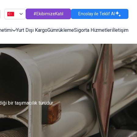
#EkibimizeKatıl
Encolay ile Teklif Al
netimi
Yurt Dışı Kargo
Gümrükleme
Sigorta Hizmetleri
İletişim
iği bir taşımacılık türüdür.