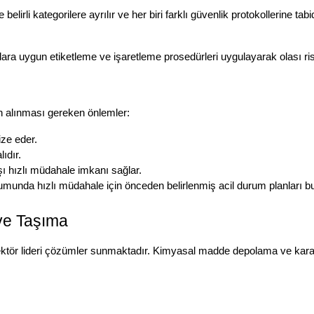
elirli kategorilere ayrılır ve her biri farklı güvenlik protokollerine tabi
tlara uygun etiketleme ve işaretleme prosedürleri uygulayarak olası ri
in alınması gereken önlemler:
ize eder.
ıdır.
ı hızlı müdahale imkanı sağlar.
umunda hızlı müdahale için önceden belirlenmiş acil durum planları bu
ve Taşıma
ktör lideri çözümler sunmaktadır. Kimyasal madde depolama ve karayo