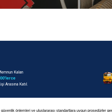
emnun Kalan
00'lerce
işi Arasına Katıl.
enlik önlemleri ve uluslararası standartlara uygun prosedürler gerektire