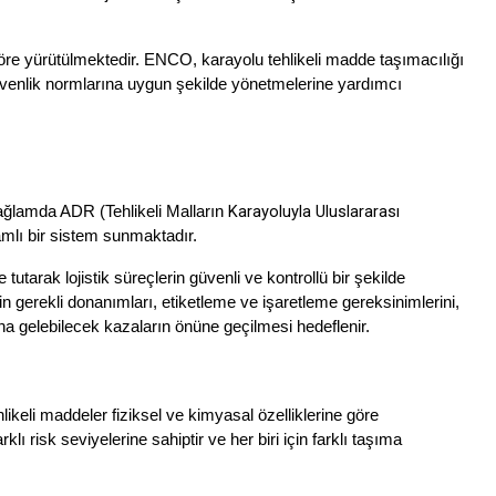
öre yürütülmektedir. ENCO, karayolu tehlikeli madde taşımacılığı 
üvenlik normlarına uygun şekilde yönetmelerine yardımcı 
Karayoluyla Uluslararası 
ağlamda ADR (Tehlikeli Malların 
amlı bir sistem sunmaktadır.
tarak lojistik süreçlerin güvenli ve kontrollü bir şekilde 
n gerekli donanımları, etiketleme ve işaretleme gereksinimlerini, 
na gelebilecek kazaların önüne geçilmesi hedeflenir.
eli maddeler fiziksel ve kimyasal özelliklerine göre 
klı risk seviyelerine sahiptir ve her biri için farklı taşıma 