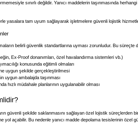
rmemesiyle sınırlı değildir. Yanıcı maddelerin taşınmasında herhangi b
 yasalara tam uyum sağlayarak işletmelere güvenli lojistik hizmetl
nler
aların belirli güvenlik standartlarına uyması zorunludur. Bu süreçte di
ğin, Ex-Proof donanımları, özel havalandırma sistemleri vb.)
şımacılığı konusunda eğitimli olmaları
ne uygun şekilde gerçekleştirilmesi
nin uygun ambalajda taşınması
nda hızlı müdahale planlarının uygulanabilir olması
lidir?
rın güvenli şekilde saklanmasını sağlayan özel lojistik süreçlerden 
rine yol açabilir. Bu nedenle yanıcı madde depolama tesislerinin özel 