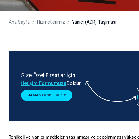
/
/
Ana Sayfa
Hizmetlerimiz
Yanıcı (ADR) Taşıması
Size Özel Fırsatlar İçin
İletişim Formumuzu
Doldur.
M
Hemen Formu Doldur
1
K
Tehlikeli ve yanıcı maddelerin taşınması ve depolanması yüksek güv