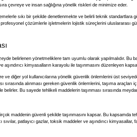
ra çevreye ve insan sağlığına yönelik riskleri de minimize eder.
lerle sıkı bir şekilde denetlenmekte ve belirli teknik standartlara g
fesyonel çözümlerle işletmelerin lojistik süreçlerini uluslararası g
ası
düzeyde belirlenen yönetmeliklere tam uyumlu olarak yapılmalıdır. Bu b
k ve aşındırıcı kimyasalların karayolu ile taşınmasını düzenleyen kaps
e diğer yol kullanıcılarına yönelik güvenlik önlemlerini üst seviyede tu
ı sırasında alınması gereken güvenlik önlemlerini, taşıma araçları içi
lde belirler. Bu sayede tehlikeli maddelerin taşınması sırasında meyda
birçok maddenin güvenli şekilde taşınmasını kapsar. Bu kapsamda tehlik
cı sıvılar, patlayıcı gazlar, toksik maddeler ve aşındırıcı kimyasallar, far