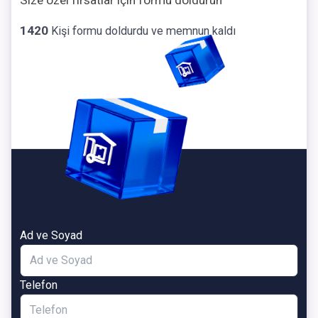
Size özel fırsatlar için formu doldurun
1420
Kişi formu doldurdu ve memnun kaldı
Ad ve Soyad
Telefon