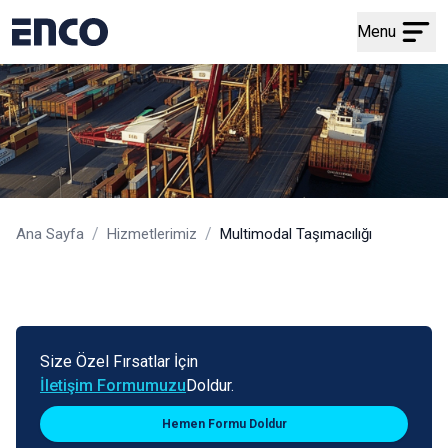
Menu
/
/
Ana Sayfa
Hizmetlerimiz
Multimodal Taşımacılığı
Size Özel Fırsatlar İçin
İletişim Formumuzu
Doldur.
Hemen Formu Doldur