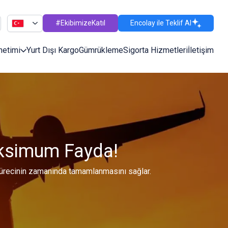
#EkibimizeKatıl
Encolay ile Teklif Al
netimi
Yurt Dışı Kargo
Gümrükleme
Sigorta Hizmetleri
İletişim
aksimum Fayda!
k sürecinin zamanında tamamlanmasını sağlar.