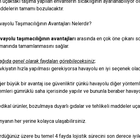
in uçaktaki taşıma yapılan envanterin sıcaklığının ayarlanabiliyor
ddelerin tamamı bozulacaktır.
vayolu Taşımacılığının Avantajları Nelerdir?
vayolu taşımacılığının avantajları
arasında en çok öne çıkanı son
manında tamamlanmasını sağlar.
ağıda genel olarak faydaları görebileceksiniz;
vkiyatın hızla yapılması gerekiyorsa havayolu en iyi seçenek olaca
ğer büyük bir avantaj ise güvenliktir çünkü havayolu diğer yöntem
lemleri gümrüklü saha içerisinde yapılır ve bununla beraber havayo
dikal ürünler, bozulmaya duyarlı gıdalar ve tehlikeli maddeler uçak
nyanın her yerine kolayca ulaşabilirsiniz.
rdüğünüz üzere bu temel 4 fayda lojistik sürecini son derece iyil