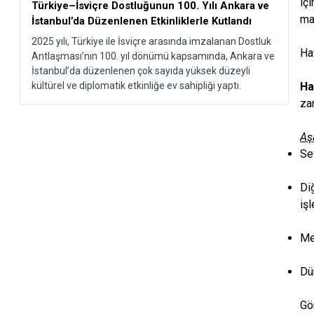
iç
Türkiye–İsviçre Dostluğunun 100. Yılı Ankara ve
ma
İstanbul’da Düzenlenen Etkinliklerle Kutlandı​
2025 yılı, Türkiye ile İsviçre arasında imzalanan Dostluk
Ha
Antlaşması’nın 100. yıl dönümü kapsamında, Ankara ve
İstanbul’da düzenlenen çok sayıda yüksek düzeyli
kültürel ve diplomatik etkinliğe ev sahipliği yaptı.
Ha
za
Aş
Se
Di
iş
Me
Dü
Gö