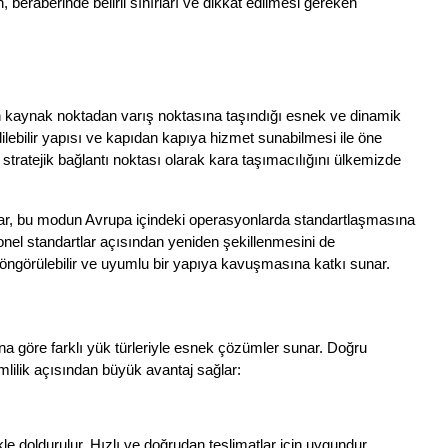
, beraberinde belirli sınırları ve dikkat edilmesi gereken 
an kaynak noktadan varış noktasına taşındığı esnek ve dinamik 
lebilir yapısı ve kapıdan kapıya hizmet sunabilmesi ile öne 
stratejik bağlantı noktası olarak kara taşımacılığını ülkemizde 
ar, bu modun Avrupa içindeki operasyonlarda standartlaşmasına 
onel standartlar açısından yeniden şekillenmesini de 
öngörülebilir ve uyumlu bir yapıya kavuşmasına katkı sunar.
na göre farklı yük türleriyle esnek çözümler sunar. Doğru 
ilik açısından büyük avantaj sağlar:
le doldurulur. Hızlı ve doğrudan teslimatlar için uygundur.