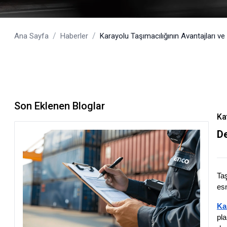
/
/
Ana Sayfa
Haberler
Karayolu Taşımacılığının Avantajları ve
Son Eklenen Bloglar
Ka
De
Taş
esn
Ka
pla