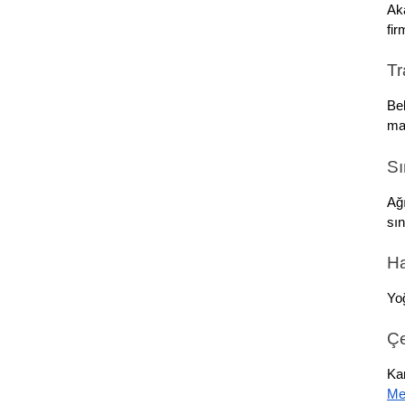
Aka
fir
Tr
Bel
mal
Sı
Ağı
sın
Ha
Yoğ
Çe
Kar
Me