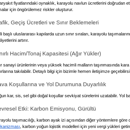
ryakıt fiyatlarındaki oynaklık, karayolu navlun ücretlerini doğrudan et
malar için öngörülemez riskler oluşturur.
afik, Geçiş Ücretleri ve Sınır Beklemeleri
li başlı uluslararası kapılarda uzun sınır sıraları, karayolu taşımaların
iyetlerini artırır.
nırlı Hacim/Tonaj Kapasitesi (Ağır Yükler)
r sanayi ürünlerinin veya yüksek hacimli malların taşınmasında kara yo
ırlarına takılabilir. Detaylı bilgi için bizimle hemen iletişimze geçebilirsi
va Koşullarına ve Yol Durumuna Duyarlılık
un kar, sis, sel gibi doğal koşullar sevkiyat sürelerini uzatabilir. Yo
vresel Etki: Karbon Emisyonu, Gürültü
ayolu taşımacılığı, karbon ayak izi açısından diğer yöntemlere göre
kanizması
, karbon yoğun lojistik modelleri için yeni vergi yükleri geti