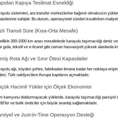
pıdan Kapıya Teslimat Esnekliği
ayolu sistemleri, ara transfer merkezlerine bağımlı olmaksızın yükl
asitesine sahiptir. Bu durum, operasyonel süreleri kısaltırken maliyet
zlı Transit Süre (Kısa-Orta Mesafe)
llikle 300-1000 km arası mesafelerde karayolu taşımacılığı deniz vey
e gıda, tekstil ve e-ticaret gibi zaman hassasiyeti yüksek alanlarda kri
niş Rota Ağı ve Sınır Ötesi Kapasiteler
ayolu ağı, köyden şehire, fabrikadan limana kadar her noktaya erişim 
nleri, Türk nakliyecilere Avrupa kapılarını açmaktadır.
çük Hacimli Yükler için Ölçek Ekonomisi
 kamyonu doldurmayacak yüklerde, karayolu taşımacılığı parsiyel sist
İ’ler ve butik üreticiler için büyük avantaj sağlamaktadır.
rsiyel ve Just-in-Time Operasyon Desteği