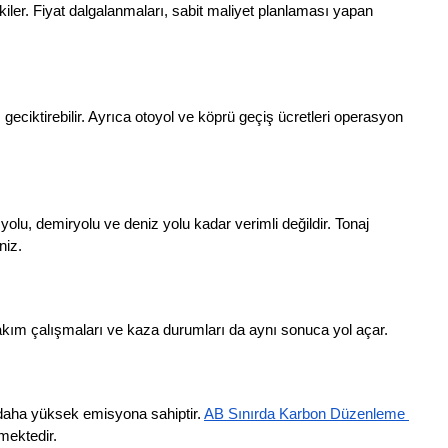
kiler. Fiyat dalgalanmaları, sabit maliyet planlaması yapan 
ı geciktirebilir. Ayrıca otoyol ve köprü geçiş ücretleri operasyon 
lu, demiryolu ve deniz yolu kadar verimli değildir. Tonaj 
niz.
l bakım çalışmaları ve kaza durumları da aynı sonuca yol açar.
 daha yüksek emisyona sahiptir.
AB Sınırda Karbon Düzenleme 
rmektedir.