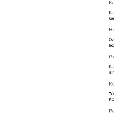
Ka
Kar
kap
Hı
Öze
taz
Ge
Kar
izi
Kü
Tüm
KOB
Pa