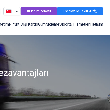
#EkibimizeKatıl
Encolay ile Teklif Al
netimi
Yurt Dışı Kargo
Gümrükleme
Sigorta Hizmetleri
İletişim
ezavantajları