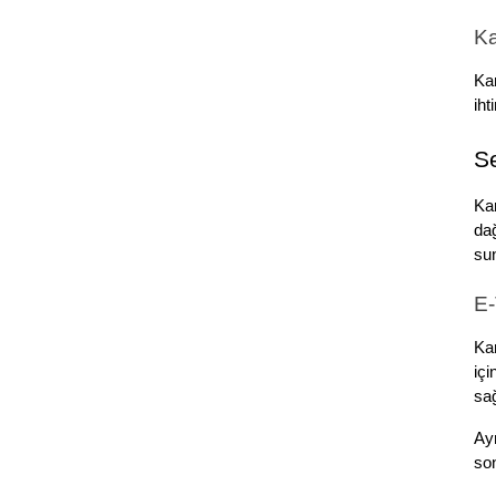
Ka
Kar
iht
Se
Kar
dağ
sun
E-
Kar
içi
sağ
Ayr
son