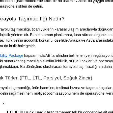
modern lojistik modellerde kritik bir rol üstlenir. Ancak bu yaygın tercih
rasyonel riskleri de getirir.
rayolu Taşımacılığı Nedir?
ayolu taşımacılığı, ticari yüklerin karasal ulaşım araçlarıyla doğrud
 lojistik yöntemidir. Esnek zaman planlaması, kısa sürede organize edi
ar. Türkiye'nin jeopolitik konumu, özellikle Avrupa ve Asya arasındaki 
a da kritik hale getirir. 
bility Package
 kapsamında AB tarafından belirlenen yeni regülasyonl
kı sunarken taşımacılığın sürdürülebilirlik, sürücü hakları ve operasy
lamaktadır. Bu dönüşüm, uluslararası karayolu taşımacılığının daha 
k Türleri (FTL, LTL, Parsiyel, Soğuk Zincir)
ayolu taşımacılığı, ürün hacmine, teslimat hızına ve taşıma koşulları
delin seçilmesi hem maliyet optimizasyonu hem de operasyonel veriml
FTL (Full Truck Load):
 Araç tamamen tek bir göndericiye ait yük