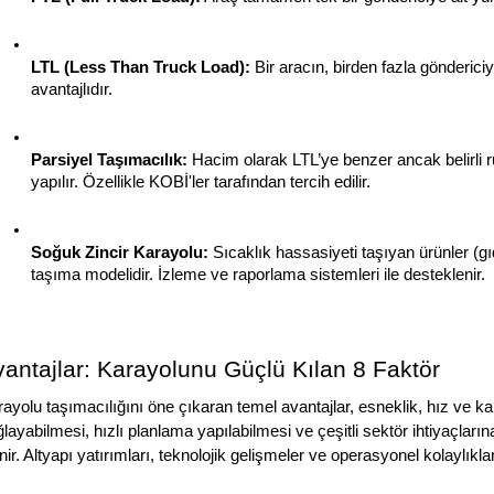
LTL (Less Than Truck Load):
 Bir aracın, birden fazla gönderici
avantajlıdır.
Parsiyel Taşımacılık:
 Hacim olarak LTL’ye benzer ancak belirli r
yapılır. Özellikle KOBİ'ler tarafından tercih edilir.
Soğuk Zincir Karayolu:
 Sıcaklık hassasiyeti taşıyan ürünler (gı
taşıma modelidir. İzleme ve raporlama sistemleri ile desteklenir.
antajlar: Karayolunu Güçlü Kılan 8 Faktör
ayolu taşımacılığını öne çıkaran temel avantajlar, esneklik, hız ve kapsa
layabilmesi, hızlı planlama yapılabilmesi ve çeşitli sektör ihtiyaçlarına
nir. Altyapı yatırımları, teknolojik gelişmeler ve operasyonel kolaylık