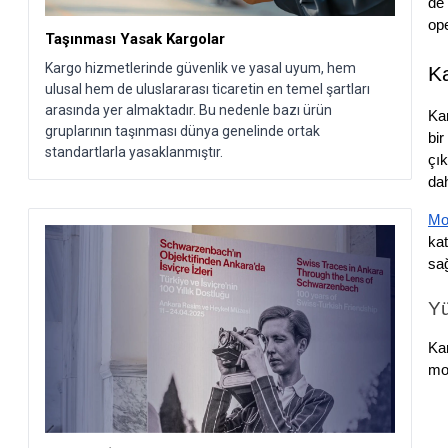
de 
ope
Taşınması Yasak Kargolar
Kargo hizmetlerinde güvenlik ve yasal uyum, hem
Ka
ulusal hem de uluslararası ticaretin en temel şartları
arasında yer almaktadır. Bu nedenle bazı ürün
Kar
gruplarının taşınması dünya genelinde ortak
bir
standartlarla yasaklanmıştır.
çık
dah
Mo
kat
sağ
Yü
Kar
mo