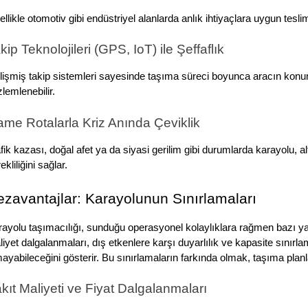
llikle otomotiv gibi endüstriyel alanlarda anlık ihtiyaçlara uygun tesli
kip Teknolojileri (GPS, IoT) ile Şeffaflık
işmiş takip sistemleri sayesinde taşıma süreci boyunca aracın konumu
lemlenebilir.
ame Rotalarla Kriz Anında Çeviklik
fik kazası, doğal afet ya da siyasi gerilim gibi durumlarda karayolu, a
ekliliğini sağlar.
zavantajlar: Karayolunun Sınırlamaları
ayolu taşımacılığı, sunduğu operasyonel kolaylıklara rağmen bazı yapıs
iyet dalgalanmaları, dış etkenlere karşı duyarlılık ve kapasite sınırl
ayabileceğini gösterir. Bu sınırlamaların farkında olmak, taşıma plan
kıt Maliyeti ve Fiyat Dalgalanmaları