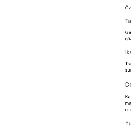
Öze
Ta
Gel
göz
İk
Tra
sür
De
Kar
mal
olm
Ya