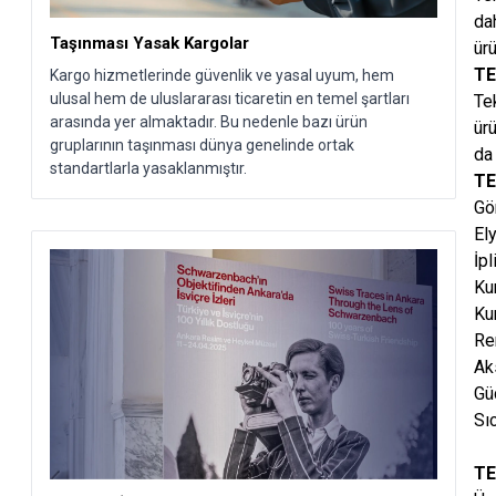
dah
Taşınması Yasak Kargolar
ürü
TE
Kargo hizmetlerinde güvenlik ve yasal uyum, hem
ulusal hem de uluslararası ticaretin en temel şartları
Tek
arasında yer almaktadır. Bu nedenle bazı ürün
ürü
gruplarının taşınması dünya genelinde ortak
da 
standartlarla yasaklanmıştır.
TE
Gö
Ely
İpl
Ku
Ku
Re
Ak
Güç
Sı
TE