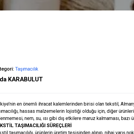
tegori:
Taşımacılık
ida KARABULUT
rkiye’nin en önemli ihracat kalemlerinden birisi olan tekstil, Alma
ımacılığı, hassas malzemelerin lojistiği olduğu için, diğer ürünleri
rlenmemesi, nem, su, ısı gibi dış etkilere maruz kalmaması, bazı 
KSTİL TAŞIMACILIĞI SÜREÇLERİ
stil taşımacılığı
, ürünlerin üretim tesisinden alınıp, nihai varış