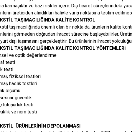
a karmaşıktır ve bazı riskler içerir. Dış ticaret süreçlerindeki ya
nlerin üreticiden alındıkları haliyle varış noktasına teslim edilmesi
KSTİL TAŞIMACILIĞINDA KALİTE KONTROL
stil taşımacılığında önemli olan bir nokta da, ürünlerin kalite kontr
nlerini görmeden doğrudan ihracat sürecine başlayabilirler. Üretimi 
yurt dışı taşımasını gerçekleştirir. Bu ürünlerinin ihracat yolculu
KSTİL TAŞIMACILIĞINDA KALİTE KONTROL YÖNTEMLERİ
rsel ve optik değerlendirme
af testi
ik testi
maş fiziksel testleri
maş haslık testleri
nk ölçümü
sesuar güvenlik
 tutuşurluk testi
caklık ve nem testi
KSTİL ÜRÜNLERİNİN DEPOLANMASI