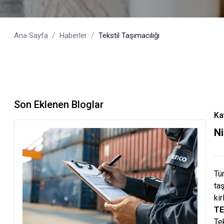
/
/
Ana Sayfa
Haberler
Tekstil Taşımacılığı
Son Eklenen Bloglar
Ka
N
Tü
taş
ki
TE
Tek