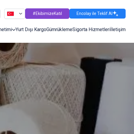
#EkibimizeKatıl
Encolay ile Teklif Al
netimi
Yurt Dışı Kargo
Gümrükleme
Sigorta Hizmetleri
İletişim