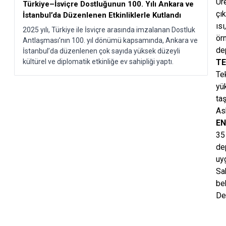
Ür
Türkiye–İsviçre Dostluğunun 100. Yılı Ankara ve
çı
İstanbul’da Düzenlenen Etkinliklerle Kutlandı​
ıs
2025 yılı, Türkiye ile İsviçre arasında imzalanan Dostluk
örn
Antlaşması’nın 100. yıl dönümü kapsamında, Ankara ve
de
İstanbul’da düzenlenen çok sayıda yüksek düzeyli
kültürel ve diplomatik etkinliğe ev sahipliği yaptı.
TE
Tek
yük
taş
Ask
EN
35
dep
uy
Sa
be
De