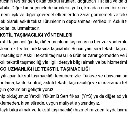
eticinin tesisinden çıkan tekstil ürünleri, doğrudan TIR’lara ya da
kabilir. Diğer bir seçenek de ürünlerin yola çıkmadan önce bir sü
ı, nem, ışık ve diğer çevresel etkenlerden zarar görmemeli ve tek
ek olarak askılı tekstil ürünlerinin depolanması verilebilir. Askılı t
poları bulunmaktadır.
KSTİL TAŞIMACILIĞI YÖNTEMLERİ
stil taşımacılığında, diğer ürünlerin taşınmasına benzer yöntemlerd
lenerek teslim noktasına taşınabilir. Bunun yanı sıra tekstil taşım
ımacılığıdır. Askılı tekstil taşıması ile ürünler zarar görmeden ve üt
ılı tekstil taşımacılığıyla ilgili detaylı bilgi almak ve bu hizmeti
CO UZMANLIĞI İLE TEKSTİL TAŞIMACILIĞI
 yılı aşan tekstil taşımacılığı tecrübemizle, Türkiye ve dünyanın ö
olama, kalite kontrol, askılı tekstil taşımacılığı ve uluslararası tek
gun çözümleri geliştiriyoruz.
hip olduğumuz Yetkili Yükümlü Sertifikası (YYS) ya da diğer adıyl
klemeden, kısa sürede, uygun maliyetle yanındayız.
taylı bilgi almak ve tekstil taşımacılığı hizmetimizden faydalanma