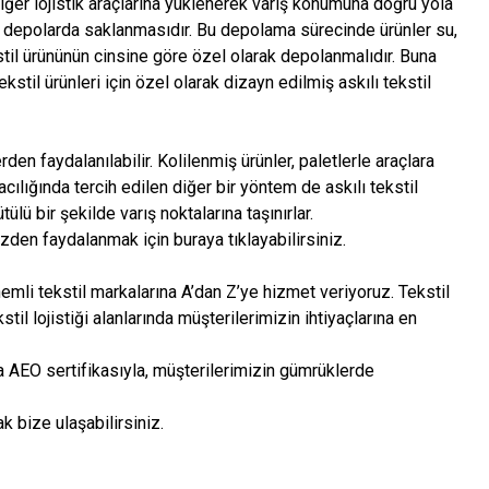
 diğer lojistik araçlarına yüklenerek varış konumuna doğru yola
re depolarda saklanmasıdır. Bu depolama sürecinde ürünler su,
stil ürününün cinsine göre özel olarak depolanmalıdır. Buna
ekstil ürünleri için özel olarak dizayn edilmiş askılı tekstil
en faydalanılabilir. Kolilenmiş ürünler, paletlerle araçlara
acılığında tercih edilen diğer bir yöntem de askılı tekstil
ülü bir şekilde varış noktalarına taşınırlar.
mizden faydalanmak için buraya tıklayabilirsiniz.
nemli tekstil markalarına A’dan Z’ye hizmet veriyoruz. Tekstil
stil lojistiği alanlarında müşterilerimizin ihtiyaçlarına en
a AEO sertifikasıyla, müşterilerimizin gümrüklerde
k bize ulaşabilirsiniz.