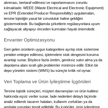
alınması, bertaraf edilmesi ve raporlanmasını zorunlu 
kılmaktadır. WEEE (Waste Electrical and Electronic Equipment) 
ve EPR (Extended Producer Responsibility) uygulamaları, 
tersine lojistiğin yasal bir zorunluluk haline geldiğini 
göstermektedir. Bu bağlamda şirketlerin regülasyonlara uyum 
sağlayacak altyapıyı önceden kurmaları hayati önemdedir.
Envanter Optimizasyonu
Geri gelen ürünlerin uygun kategorilere ayrılıp stok sistemine 
yeniden entegre edilmesi, işletmelere stok dengesini koruma 
avantajı sunar. Böylece fazla üretim, gereksiz satın alma ya da 
depolama alanı israfı gibi problemler minimize edilir. Etkin bir 
depo yönetim sistemi (WMS) bu süreçte kritik rol oynar.
Veri Toplama ve Ürün İyileştirme İçgörüleri
Tersine lojistik süreçleri, müşteri davranışları ve ürün kalitesi 
hakkında eşsiz veriler sunar. İade nedenleri detaylı biçimde 
analiz edilerek tasarım hataları, kullanım zorlukları ya da 
ambalaj sorunları tespit edilebilir. Bu içgörüler, ürün iyileştirme 