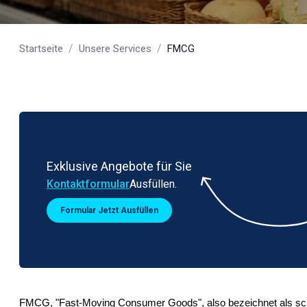
/
/
Startseite
Unsere Services
FMCG
Exklusive Angebote für Sie
Kontaktformular
Ausfüllen.
Formular Jetzt Ausfüllen
FMCG, "Fast-Moving Consumer Goods", also bezeichnet als schnel