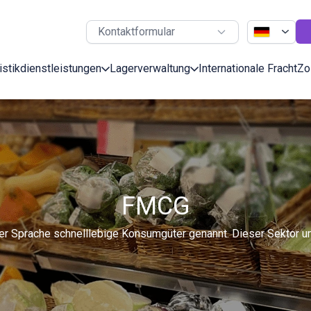
Kontaktformular
stikdienstleistungen
Lagerverwaltung
Internationale Fracht
Zo
FMCG
Sprache schnelllebige Konsumgüter genannt. Dieser Sektor umfa