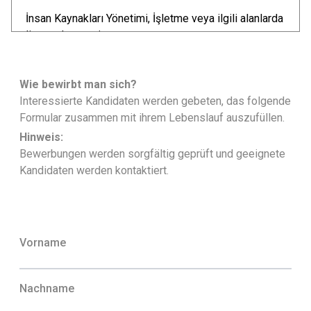
İnsan Kaynakları Yönetimi, İşletme veya ilgili alanlarda
lisans derecesi
İnsan kaynakları alanında en az 3 yıl deneyim
İş kanunları ve yasal düzenlemeler hakkında güçlü
Wie bewirbt man sich?
bilgi
Interessierte Kandidaten werden gebeten, das folgende
Etkin iletişim ve liderlik becerileri
Formular zusammen mit ihrem Lebenslauf auszufüllen.
Problem çözme ve organizasyon yeteneği
MS Office programlarına hakimiyet
Hinweis:
Bewerbungen werden sorgfältig geprüft und geeignete
Sunduğumuz İmkanlar:
Kandidaten werden kontaktiert.
Rekabetçi maaş ve yan haklar
Profesyonel gelişim ve kariyer fırsatları
Dinamik ve destekleyici bir çalışma ortamı
Vorname
Başvuru:
Güncel özgeçmişinizi ve motivasyon mektubunuzu
Nachname
ik@enco.com.tr adresine iletmenizi rica ederiz. ENCO