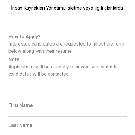
İnsan Kaynakları Yönetimi, İşletme veya ilgili alanlarda
lisans derecesi
İnsan kaynakları alanında en az 3 yıl deneyim
İş kanunları ve yasal düzenlemeler hakkında güçlü
How to Apply?
bilgi
Interested candidates are requested to fill out the form
Etkin iletişim ve liderlik becerileri
below along with their resume.
Problem çözme ve organizasyon yeteneği
MS Office programlarına hakimiyet
Note:
Applications will be carefully reviewed, and suitable
Sunduğumuz İmkanlar:
candidates will be contacted.
Rekabetçi maaş ve yan haklar
Profesyonel gelişim ve kariyer fırsatları
Dinamik ve destekleyici bir çalışma ortamı
First Name
Başvuru:
Güncel özgeçmişinizi ve motivasyon mektubunuzu
Last Name
ik@enco.com.tr adresine iletmenizi rica ederiz. ENCO